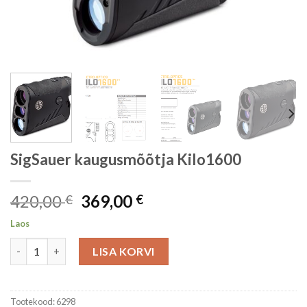
SigSauer kaugusmõõtja Kilo1600
Algne
Current
420,00
369,00
€
€
hind
price
Laos
oli:
is:
SigSauer kaugusmõõtja Kilo1600 kogus
420,00 €.
369,00 €.
LISA KORVI
Tootekood:
6298