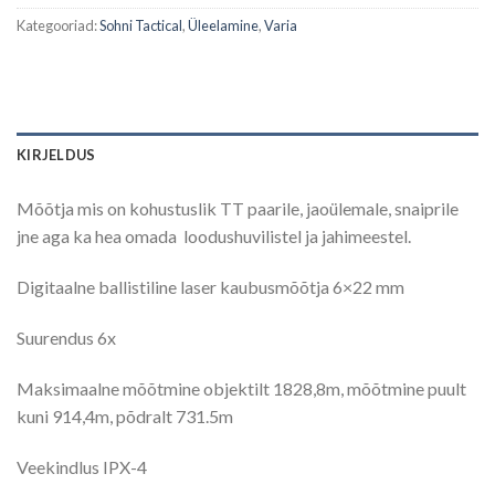
Kategooriad:
Sohni Tactical
,
Üleelamine
,
Varia
KIRJELDUS
Mõõtja mis on kohustuslik TT paarile, jaoülemale, snaiprile
jne aga ka hea omada loodushuvilistel ja jahimeestel.
Digitaalne ballistiline laser kaubusmõõtja 6×22 mm
Suurendus 6x
Maksimaalne mõõtmine objektilt 1828,8m, mõõtmine puult
kuni 914,4m, põdralt 731.5m
Veekindlus IPX-4