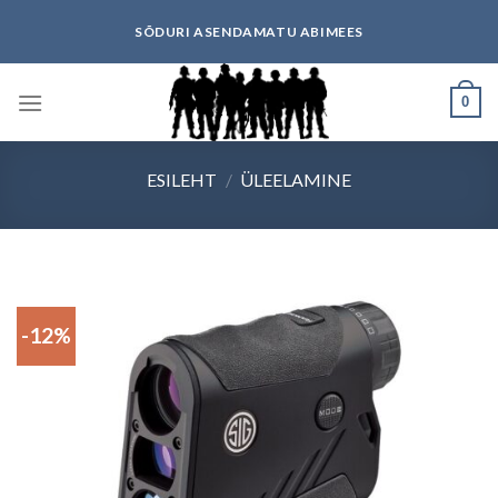
Skip
SÕDURI ASENDAMATU ABIMEES
to
content
0
ESILEHT
/
ÜLEELAMINE
-12%