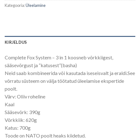
Kategooria:
Üleelamine
KIRJELDUS
Complete Fox System – 3 in 1 koosneb võrkkiigest,
sääsevõrgust ja “katusest”(basha)
Neid saab kombineerida või kasutada iseseisvalt ja eraldi.See
võrratu süsteem on välja töötatud üleelamise ekspertide
poolt.
Värv: Oliiv roheline
Kaal
Sääsevõrk: 390g
Võrkkiik: 620g
Katus: 700g
Toode on NATO poolt heaks kiidetud.