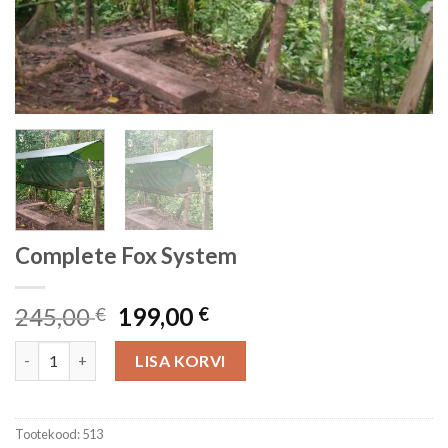
Complete Fox System
Algne
Current
245,00
199,00
€
€
hind
price
Complete Fox System kogus
oli:
is:
LISA KORVI
245,00 €.
199,00 €.
Tootekood:
513