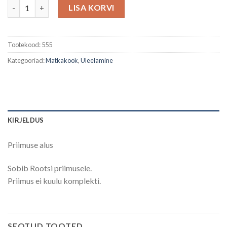
Priimuse alus kogus
LISA KORVI
Tootekood:
555
Kategooriad:
Matkaköök
,
Üleelamine
KIRJELDUS
Priimuse alus
Sobib Rootsi priimusele.
Priimus ei kuulu komplekti.
SEOTUD TOOTED