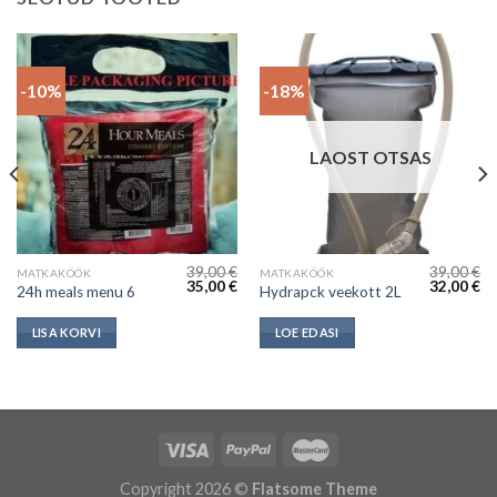
-10%
-18%
LAOST OTSAS
39,00
€
39,00
€
MATKAKÖÖK
MATKAKÖÖK
Algne
Current
Algne
Cu
35,00
€
32,00
€
24h meals menu 6
Hydrapck veekott 2L
hind
price
hind
pr
oli:
is:
oli:
is:
39,00 €.
35,00 €.
39,00 €.
32
LISA KORVI
LOE EDASI
Copyright 2026 ©
Flatsome Theme