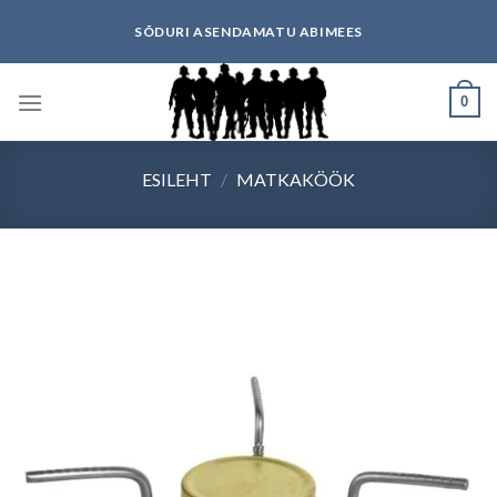
Skip
SÕDURI ASENDAMATU ABIMEES
to
content
0
ESILEHT
/
MATKAKÖÖK