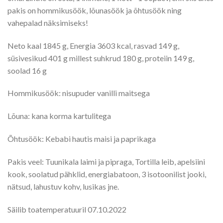
pakis on hommikusöök, lõunasöök ja õhtusöök ning
vahepalad näksimiseks!
Neto kaal 1845 g, Energia 3603 kcal, rasvad 149 g,
süsivesikud 401 g millest suhkrud 180 g, proteiin 149 g,
soolad 16 g
Hommikusöök: nisupuder vanilli maitsega
Lõuna: kana korma kartulitega
Õhtusöök: Kebabi hautis maisi ja paprikaga
Pakis veel: Tuunikala laimi ja pipraga, Tortilla leib, apelsiini
kook, soolatud pähklid, energiabatoon, 3 isotoonilist jooki,
nätsud, lahustuv kohv, lusikas jne.
Säilib toatemperatuuril 07.10.2022