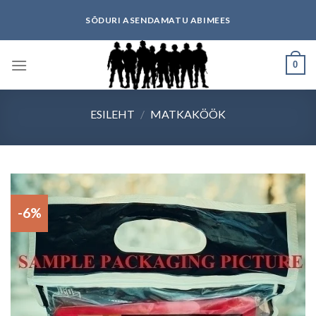
Skip
SÕDURI ASENDAMATU ABIMEES
to
content
0
ESILEHT
/
MATKAKÖÖK
-6%