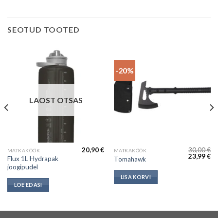
SEOTUD TOOTED
-20%
LAOST OTSAS
20,90
€
30,00
€
MATKAKÖÖK
MATKAKÖÖK
Algne
Cu
23,99
€
Flux 1L Hydrapak
Tomahawk
hind
pr
joogipudel
oli:
is:
30,00 €.
23
LISA KORVI
LOE EDASI