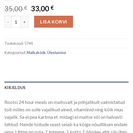
Algne
Current
35,00
33,00
€
€
hind
price
24h meals menu 2 kogus
oli:
is:
LISA KORVI
35,00 €.
33,00 €.
Tootekood:
5744
Kategooriad:
Matkaköök
,
Üleelamine
KIRJELDUS
Rootsi 24 hour meals on maitsvalt ja põhjalikult valmistatud
toit milles on sulle vajalikud ained, vitamiinid ning kõik muu
vajalik. Sa ei pea kartma et midagi ei maitse või on halvasti
tehtud. Nende toitude seast seiab ka kõige nõudlikum endale
oma. Lihtne on osta, 1 inimene, 1 kott= 1 ööpäev, ehk siis ühes