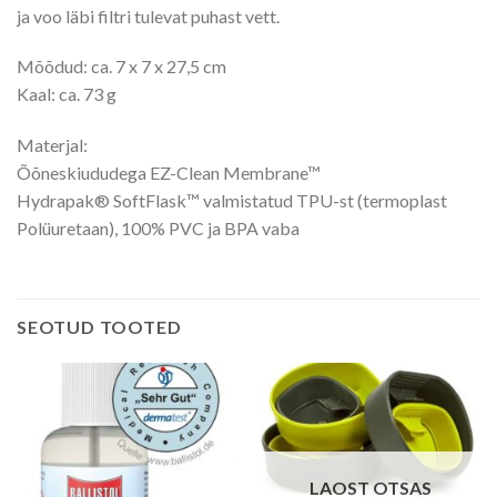
ja voo läbi filtri tulevat puhast vett.
Mõõdud: ca. 7 x 7 x 27,5 cm
Kaal: ca. 73 g
Materjal:
Õõneskiududega EZ-Clean Membrane™
Hydrapak® SoftFlask™ valmistatud TPU-st (termoplast
Polüuretaan), 100% PVC ja BPA vaba
SEOTUD TOOTED
LAOST OTSAS