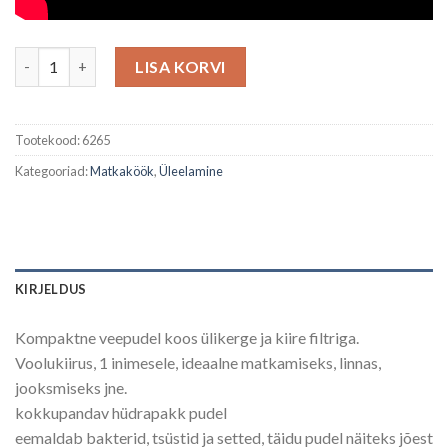
Veepudel BeFree filtriga 1L kogus
LISA KORVI
Tootekood:
6265
Kategooriad:
Matkaköök
,
Üleelamine
KIRJELDUS
Kompaktne veepudel koos ülikerge ja kiire filtriga.
Voolukiirus, 1 inimesele, ideaalne matkamiseks, linnas,
jooksmiseks jne.
kokkupandav hüdrapakk pudel
eemaldab bakterid, tsüstid ja setted, täidu pudel näiteks jõest