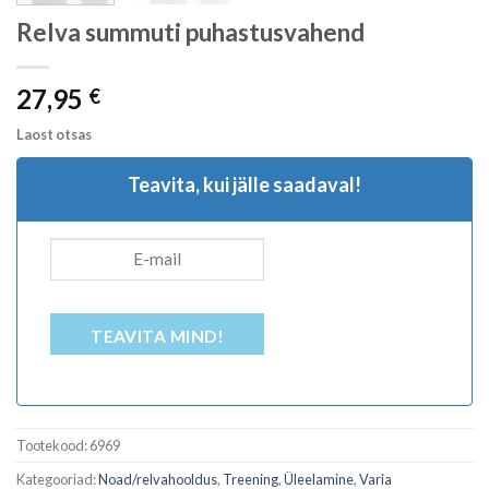
Relva summuti puhastusvahend
27,95
€
Laost otsas
Teavita, kui jälle saadaval!
TEAVITA MIND!
Tootekood:
6969
Kategooriad:
Noad/relvahooldus
,
Treening
,
Üleelamine
,
Varia