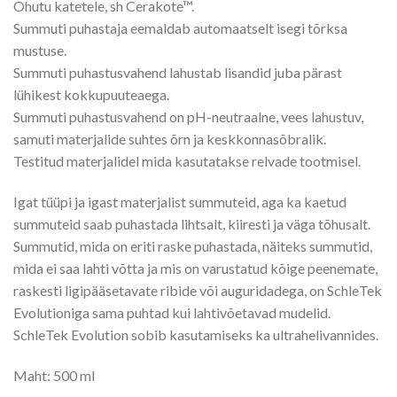
Ohutu katetele, sh Cerakote™.
Summuti puhastaja eemaldab automaatselt isegi tõrksa
mustuse.
Summuti puhastusvahend lahustab lisandid juba pärast
lühikest kokkupuuteaega.
Summuti puhastusvahend on pH-neutraalne, vees lahustuv,
samuti materjalide suhtes õrn ja keskkonnasõbralik.
Testitud materjalidel mida kasutatakse relvade tootmisel.
Igat tüüpi ja igast materjalist summuteid, aga ka kaetud
summuteid saab puhastada lihtsalt, kiiresti ja väga tõhusalt.
Summutid, mida on eriti raske puhastada, näiteks summutid,
mida ei saa lahti võtta ja mis on varustatud kõige peenemate,
raskesti ligipääsetavate ribide või auguridadega, on SchleTek
Evolutioniga sama puhtad kui lahtivõetavad mudelid.
SchleTek Evolution sobib kasutamiseks ka ultrahelivannides.
Maht: 500 ml