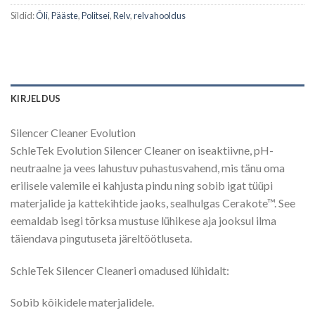
Sildid:
Õli
,
Pääste
,
Politsei
,
Relv
,
relvahooldus
KIRJELDUS
Silencer Cleaner Evolution
SchleTek Evolution Silencer Cleaner on iseaktiivne, pH-
neutraalne ja vees lahustuv puhastusvahend, mis tänu oma
erilisele valemile ei kahjusta pindu ning sobib igat tüüpi
materjalide ja kattekihtide jaoks, sealhulgas Cerakote™. See
eemaldab isegi tõrksa mustuse lühikese aja jooksul ilma
täiendava pingutuseta järeltöötluseta.
SchleTek Silencer Cleaneri omadused lühidalt:
Sobib kõikidele materjalidele.