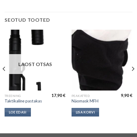
SEOTUD TOOTED
LAOST OTSAS
17,90
€
9,90
€
TREENING
PEAKATTED
Taktikaline pastakas
Näomask MFH
LOE EDASI
LISA KORVI