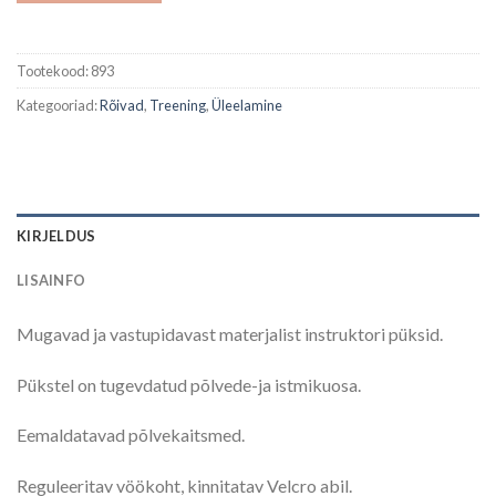
Tootekood:
893
Kategooriad:
Rõivad
,
Treening
,
Üleelamine
KIRJELDUS
LISAINFO
Mugavad ja vastupidavast materjalist instruktori püksid.
Pükstel on tugevdatud põlvede-ja istmikuosa.
Eemaldatavad põlvekaitsmed.
Reguleeritav vöökoht, kinnitatav Velcro abil.