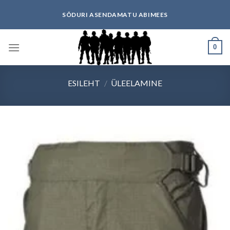
Skip
SÕDURI ASENDAMATU ABIMEES
to
content
0
ESILEHT
/
ÜLEELAMINE