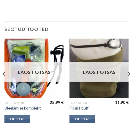
SEOTUD TOOTED
LAOST OTSAS
LAOST OTSAS
25,99
€
11,90
€
ÜLEELAMINE
PEAKATTED
Üleelamise komplekt
Fliisist buff
LOE EDASI
LOE EDASI