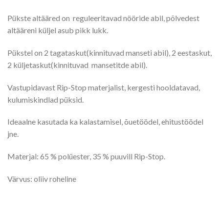
Pükste altääred on reguleeritavad nööride abil, põlvedest
altääreni küljel asub pikk lukk.
Pükstel on 2 tagataskut(kinnituvad manseti abil), 2 eestaskut,
2 küljetaskut(kinnituvad mansetitde abil).
Vastupidavast Rip-Stop materjalist, kergesti hooldatavad,
kulumiskindlad püksid.
Ideaalne kasutada ka kalastamisel, õuetöödel, ehitustöödel
jne.
Materjal: 65 % polüester, 35 % puuvill Rip-Stop.
Värvus: oliiv roheline