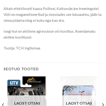
Aitab efektiivselt kaasa Politsei, Kaitseväe jne treeningutel.
Võti on maganetiseeritud ja sisestades see lukuaukku, jääb ta
sinna pidama ning ei kuku ega kao ära.
Isegi kui on aktiivne agressioon või koolitus. Asendamatu
abiline koolitusel.
Tootja: TCH Inglismaa
SEOTUD TOOTED
LAOST OTSAS
LAOST OTSAS