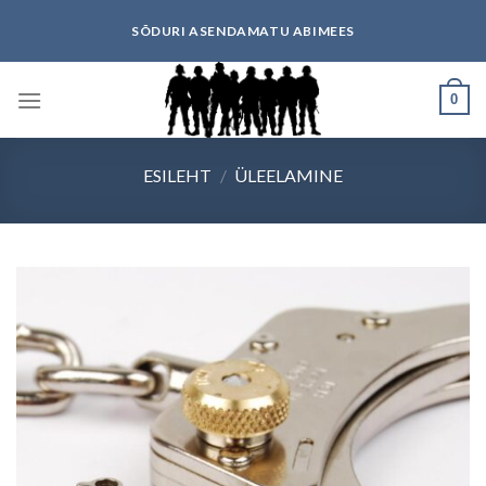
Skip
SÕDURI ASENDAMATU ABIMEES
to
content
0
ESILEHT
/
ÜLEELAMINE