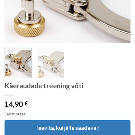
Käeraudade treening võti
14,90
€
Laost otsas
Teavita, kui jälle saadaval!