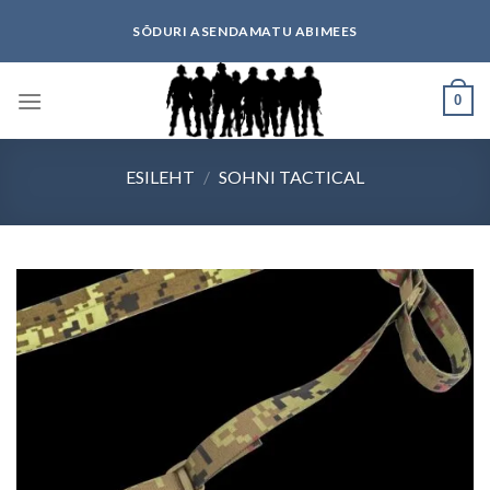
Skip
SÕDURI ASENDAMATU ABIMEES
to
content
0
ESILEHT
/
SOHNI TACTICAL