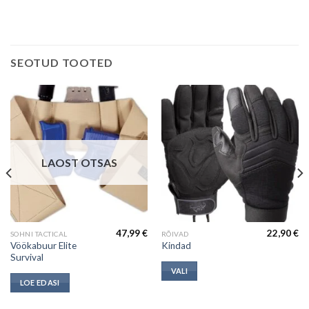
SEOTUD TOOTED
LAOST OTSAS
47,99
€
22,90
€
This
SOHNI TACTICAL
RÕIVAD
Vöökabuur Elite
Kindad
product
Survival
has
VALI
multiple
LOE EDASI
variants.
The