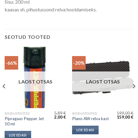
Sisu: 200 ml
kaasas sh. pihustussond relva hooldamiseks.
SEOTUD TOOTED
-66%
-20%
LAOST OTSAS
LAOST OTSAS
5,89
€
199,00
€
SOODUSTOOTED
SOODUSTOOTED
Algne
Current
Algne
Cu
2,00
€
159,00
€
Pipragaas Pepper Jet
Plano AW relva kast
hind
price
hind
pr
50 ml
oli:
is:
oli:
is:
5,89 €.
2,00 €.
199,00 €.
15
LOE EDASI
LOE EDASI