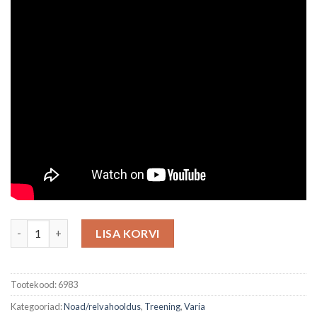
Vintraua puhastusvahend kogus
LISA KORVI
Tootekood:
6983
Kategooriad:
Noad/relvahooldus
,
Treening
,
Varia