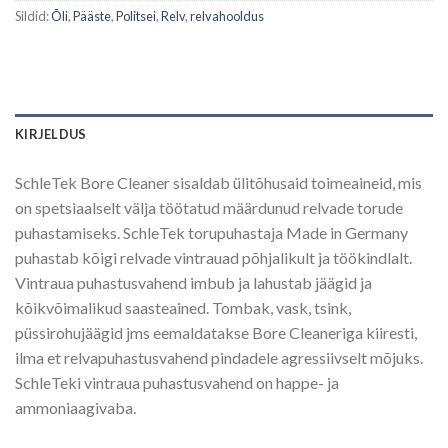
Sildid:
Õli
,
Pääste
,
Politsei
,
Relv
,
relvahooldus
KIRJELDUS
SchleTek Bore Cleaner sisaldab ülitõhusaid toimeaineid, mis
on spetsiaalselt välja töötatud määrdunud relvade torude
puhastamiseks. SchleTek torupuhastaja Made in Germany
puhastab kõigi relvade vintrauad põhjalikult ja töökindlalt.
Vintraua puhastusvahend imbub ja lahustab jäägid ja
kõikvõimalikud saasteained. Tombak, vask, tsink,
püssirohujäägid jms eemaldatakse Bore Cleaneriga kiiresti,
ilma et relvapuhastusvahend pindadele agressiivselt mõjuks.
SchleTeki vintraua puhastusvahend on happe- ja
ammoniaagivaba.