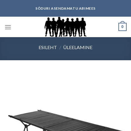
Skip
SÕDURI ASENDAMATU ABIMEES
to
content
0
ESILEHT
/
ÜLEELAMINE