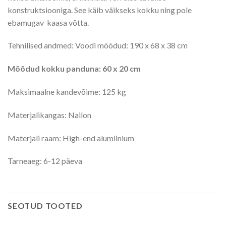
konstruktsiooniga. See käib väikseks kokku ning pole
ebamugav kaasa võtta.
Tehnilised andmed: Voodi mõõdud: 190 x 68 x 38 cm
Mõõdud kokku panduna: 60 x 20 cm
Maksimaalne kandevõime: 125 kg
Materjalikangas: Nailon
Materjali raam: High-end alumiinium
Tarneaeg: 6-12 päeva
SEOTUD TOOTED