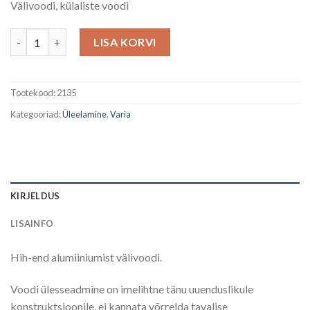
Välivoodi, külaliste voodi
Välivoodi Hig-End alumiinium kogus
LISA KORVI
Tootekood:
2135
Kategooriad:
Üleelamine
,
Varia
KIRJELDUS
LISAINFO
Hih-end alumiiniumist välivoodi.
Voodi ülesseadmine on imelihtne tänu uuenduslikule
konstruktsioonile, ei kannata võrrelda tavalise