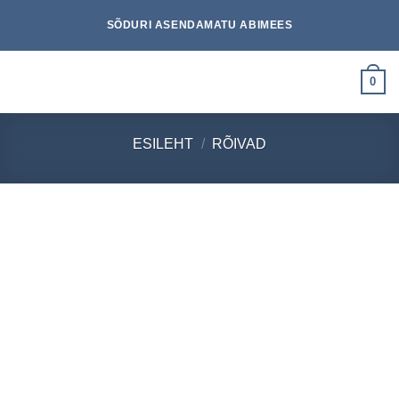
Skip
SÕDURI ASENDAMATU ABIMEES
to
content
0
ESILEHT
/
RÕIVAD