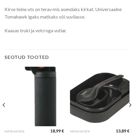
Kirve teine ots on terav mis asendaks kirkat. Universaalne
Tomahawk igaks matkaks või suvilasse.
Kaasas truki ja velcroga vutlar.
SEOTUD TOOTED
18,99
€
13,89
€
MATKAKÖÖK
MATKAKÖÖK