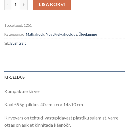
Tomahawk kogus
oli:
is:
LISA KORVI
30,00 €.
23,99 €.
Tootekood:
1251
Kategooriad:
Matkaköök
,
Noad/relvahooldus
,
Üleelamine
Silt:
Bushcraft
KIRJELDUS
Kompaktne kirves
Kaal 595g, pikkus 40 cm, tera 14×10 cm.
Kirvevars on tehtud vastupidavast plastiku sulamist, varre
otsas on auk et kinnitada käenöör.