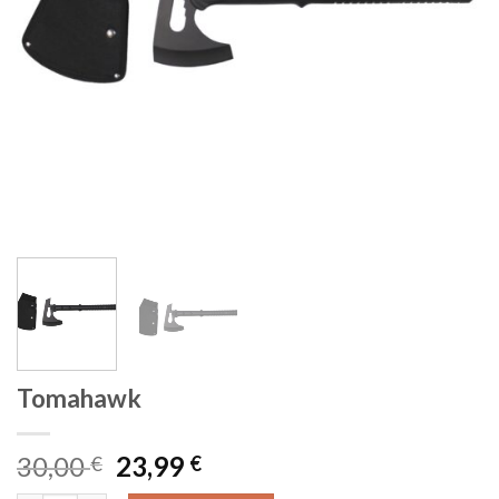
Tomahawk
Algne
Current
30,00
23,99
€
€
hind
price