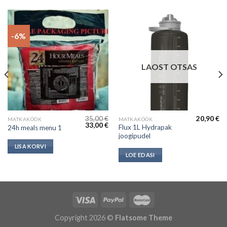
-6%
LAOST OTSAS
35,00
€
20,90
€
MATKAKÖÖK
MATKAKÖÖK
Current
Algne
Current
33,00
€
Flux 1L Hydrapak
24h meals menu 1
price
hind
price
joogipudel
s:
oli:
is:
23,99 €.
35,00 €.
33,00 €.
LISA KORVI
LOE EDASI
Copyright 2026 ©
Flatsome Theme