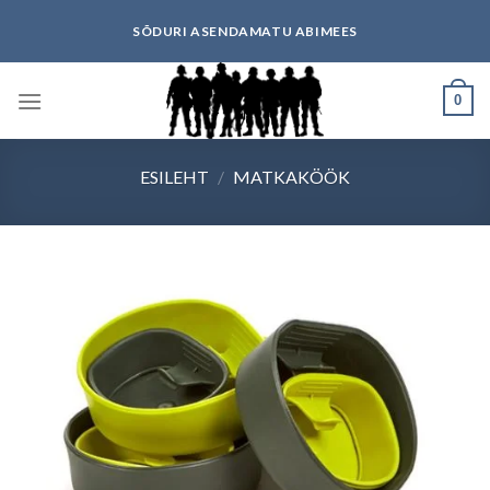
Skip
SÕDURI ASENDAMATU ABIMEES
to
content
0
ESILEHT
/
MATKAKÖÖK