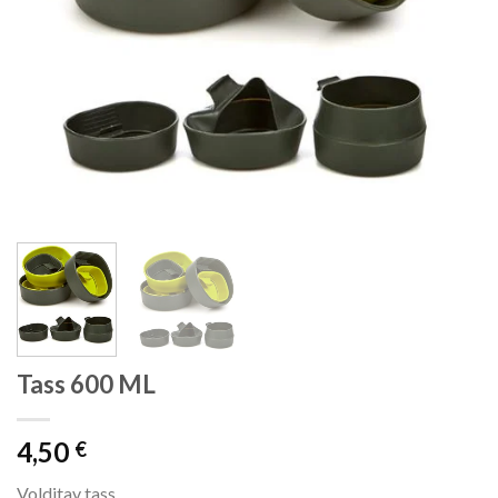
Tass 600 ML
4,50
€
Volditav tass