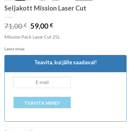
Seljakott Mission Laser Cut
Algne
Current
71,00
59,00
€
€
hind
price
Mission Pack Laser Cut 25L
oli:
is:
71,00 €.
59,00 €.
Laost otsas
Teavita, kui jälle saadaval!
TEAVITA MIND!