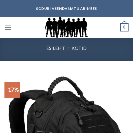
Skip
SÕDURI ASENDAMATU ABIMEES
to
content
0
ESILEHT
/
KOTID
-17%