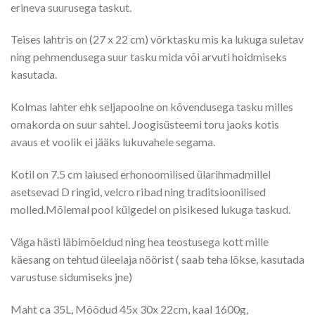
erineva suurusega taskut.
Teises lahtris on (27 x 22 cm) võrktasku mis ka lukuga suletav
ning pehmendusega suur tasku mida või arvuti hoidmiseks
kasutada.
Kolmas lahter ehk seljapoolne on kõvendusega tasku milles
omakorda on suur sahtel. Joogisüsteemi toru jaoks kotis
avaus et voolik ei jääks lukuvahele segama.
Kotil on 7.5 cm laiused erhonoomilised ülarihmadmillel
asetsevad D ringid, velcro ribad ning traditsioonilised
molled.Mõlemal pool külgedel on pisikesed lukuga taskud.
Väga hästi läbimõeldud ning hea teostusega kott mille
käesang on tehtud üleelaja nöörist ( saab teha lõkse, kasutada
varustuse sidumiseks jne)
Maht ca 35L, Mõõdud 45x 30x 22cm, kaal 1600g,