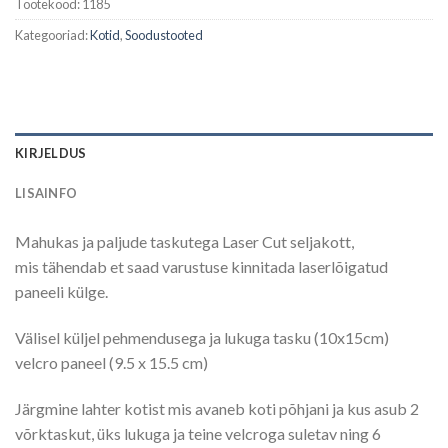
Tootekood:
1185
Kategooriad:
Kotid
,
Soodustooted
KIRJELDUS
LISAINFO
Mahukas ja paljude taskutega Laser Cut seljakott,
mis tähendab et saad varustuse kinnitada laserlõigatud
paneeli külge.
Välisel küljel pehmendusega ja lukuga tasku (10x15cm)
velcro paneel (9.5 x 15.5 cm)
Järgmine lahter kotist mis avaneb koti põhjani ja kus asub 2
võrktaskut, üks lukuga ja teine velcroga suletav ning 6