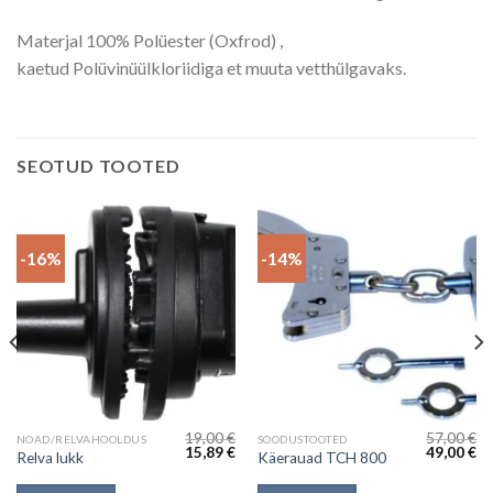
Materjal 100% Polüester (Oxfrod) ,
kaetud Polüvinüülkloriidiga et muuta vetthülgavaks.
SEOTUD TOOTED
-16%
-14%
19,00
€
57,00
€
NOAD/RELVAHOOLDUS
SOODUSTOOTED
Algne
Current
Algne
Cu
15,89
€
49,00
€
Relva lukk
Käerauad TCH 800
hind
price
hind
pr
oli:
is:
oli:
is: