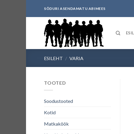
Skip
SÕDURI ASENDAMATU ABIMEES
to
content
ESI
ESILEHT
/
VARIA
TOOTED
Soodustooted
Kotid
Matkaköök