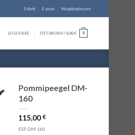
Esileht
E-pood
Müügitingimused
LOGI SISSE
OSTUKORV /
0,00
€
0
Pommipeegel DM-
160
115,00
€
ESP DM 160