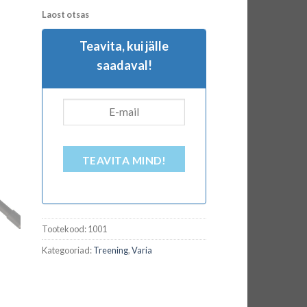
Laost otsas
Teavita, kui jälle
saadaval!
TEAVITA MIND!
Tootekood:
1001
Kategooriad:
Treening
,
Varia