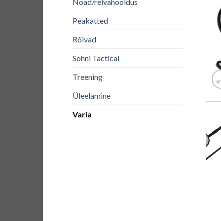
Noad/relvahooldus
Peakatted
Rõivad
Sohni Tactical
Treening
Üleelamine
Varia