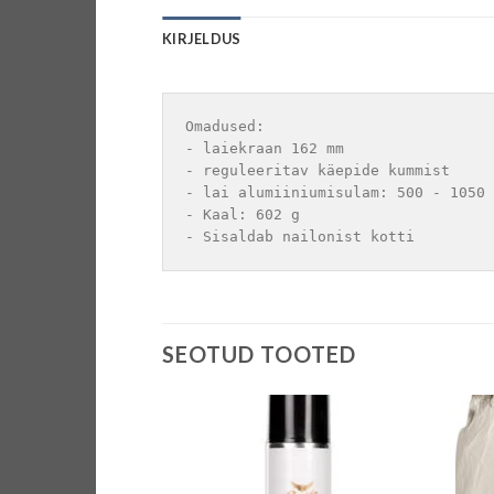
KIRJELDUS
Omadused:

- laiekraan 162 mm

- reguleeritav käepide kummist

- lai alumiiniumisulam: 500 - 1050 
- Kaal: 602 g

- Sisaldab nailonist kotti
SEOTUD TOOTED