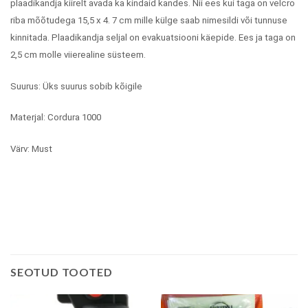
plaadikandja kiirelt avada ka kindaid kandes. Nii ees kui taga on velcro
riba mõõtudega 15,5 x 4. 7 cm mille külge saab nimesildi või tunnuse
kinnitada. Plaadikandja seljal on evakuatsiooni käepide. Ees ja taga on
2,5 cm molle viierealine süsteem.
Suurus: Üks suurus sobib kõigile
Materjal: Cordura 1000
Värv: Must
SEOTUD TOOTED