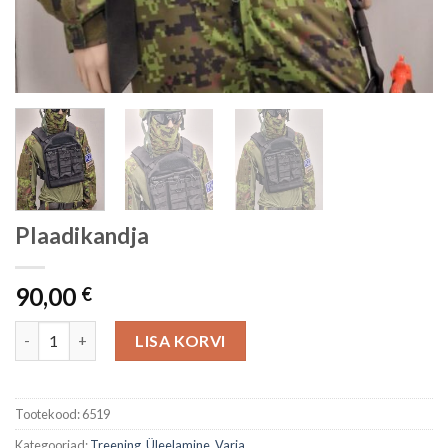
Plaadikandja
90,00
€
Plaadikandja kogus
LISA KORVI
Tootekood:
6519
Kategooriad:
Treening
,
Üleelamine
,
Varia