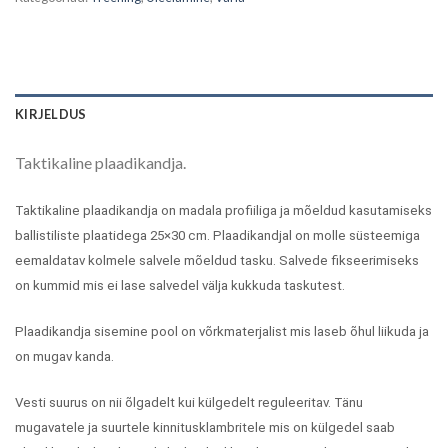
KIRJELDUS
Taktikaline plaadikandja.
Taktikaline plaadikandja on madala profiiliga ja mõeldud kasutamiseks
ballistiliste plaatidega 25×30 cm. Plaadikandjal on molle süsteemiga
eemaldatav kolmele salvele mõeldud tasku. Salvede fikseerimiseks
on kummid mis ei lase salvedel välja kukkuda taskutest.
Plaadikandja sisemine pool on võrkmaterjalist mis laseb õhul liikuda ja
on mugav kanda.
Vesti suurus on nii õlgadelt kui külgedelt reguleeritav. Tänu
mugavatele ja suurtele kinnitusklambritele mis on külgedel saab