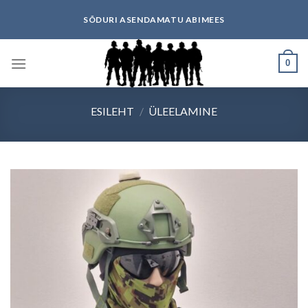
Skip
SÕDURI ASENDAMATU ABIMEES
to
content
0
ESILEHT
/
ÜLEELAMINE