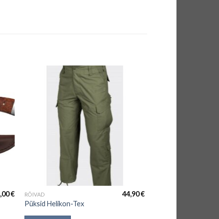
,00
€
44,90
€
RÕIVAD
Püksid Helikon-Tex