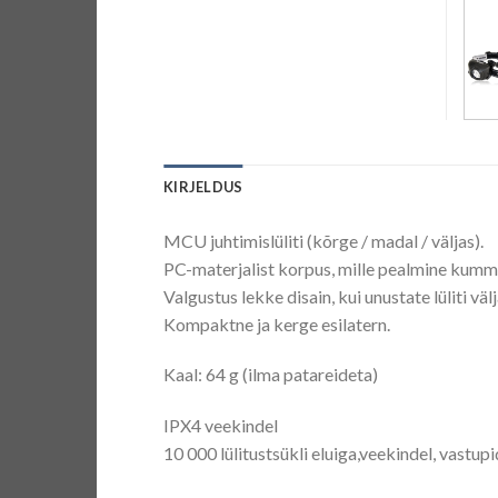
KIRJELDUS
MCU juhtimislüliti (kõrge / madal / väljas).
PC-materjalist korpus, mille pealmine kumm
Valgustus lekke disain, kui unustate lüliti välj
Kompaktne ja kerge esilatern.
Kaal: 64 g (ilma patareideta)
IPX4 veekindel
10 000 lülitustsükli eluiga,veekindel, vastu