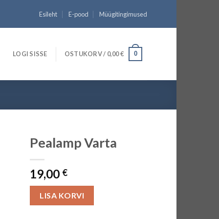
Esileht
E-pood
Müügitingimused
LOGI SISSE
OSTUKORV /
0,00
€
0
Pealamp Varta
19,00
€
LISA KORVI