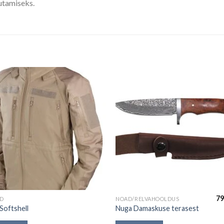
utamiseks.
79
AD
NOAD/RELVAHOOLDUS
Softshell
Nuga Damaskuse terasest