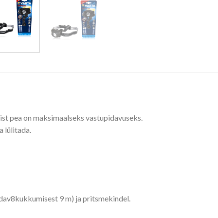
ist pea on maksimaalseks vastupidavuseks.
a lülitada.
pidav8kukkumisest 9 m) ja pritsmekindel.