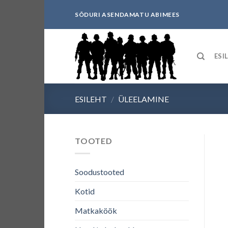
Skip
SÕDURI ASENDAMATU ABIMEES
to
content
ESI
ESILEHT
/
ÜLEELAMINE
TOOTED
Soodustooted
Kotid
Matkaköök