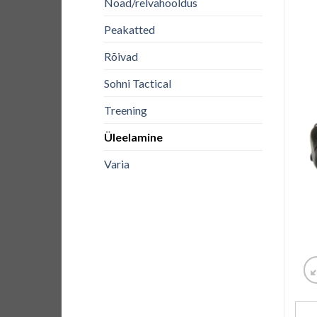
Noad/relvahooldus
Peakatted
Rõivad
Sohni Tactical
Treening
Üleelamine
Varia