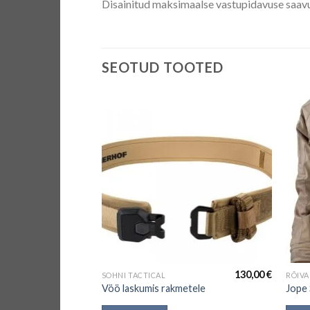
Disainitud maksimaalse vastupidavuse saav
SEOTUD TOOTED
 OTSAS
23,90
€
130,00
€
SOHNI TACTICAL
RÕIV
pen”
Vöö laskumis rakmetele
Jope 