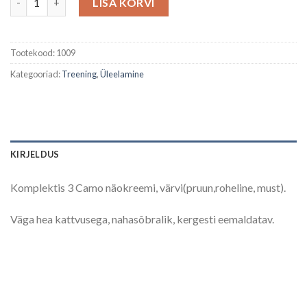
LISA KORVI
Tootekood:
1009
Kategooriad:
Treening
,
Üleelamine
KIRJELDUS
Komplektis 3 Camo näokreemi, värvi(pruun,roheline, must).
Väga hea kattvusega, nahasõbralik, kergesti eemaldatav.