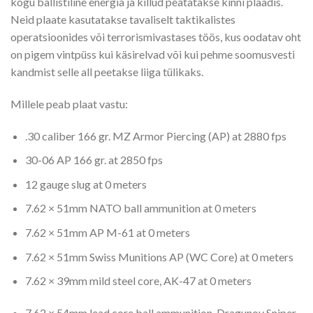
kogu ballistiline energia ja killud peatatakse kinni plaadis.
Neid plaate kasutatakse tavaliselt taktikalistes
operatsioonides või terrorismivastases töös, kus oodatav oht
on pigem vintpüss kui käsirelvad või kui pehme soomusvesti
kandmist selle all peetakse liiga tülikaks.
Millele peab plaat vastu:
.30 caliber 166 gr. MZ Armor Piercing (AP) at 2880 fps
30-06 AP 166 gr. at 2850 fps
12 gauge slug at 0 meters
7.62 × 51mm NATO ball ammunition at 0 meters
7.62 × 51mm AP M-61 at 0 meters
7.62 × 51mm Swiss Munitions AP (WC Core) at 0 meters
7.62 × 39mm mild steel core, AK-47 at 0 meters
7.62 × 54mm lead core ball ammunition, Dragunov Sniper