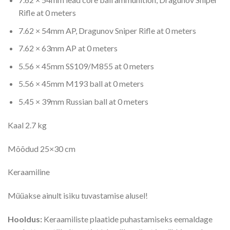
Rifle at 0 meters
7.62 × 54mm AP, Dragunov Sniper Rifle at 0 meters
7.62 × 63mm AP at 0 meters
5.56 × 45mm SS109/M855 at 0 meters
5.56 × 45mm M193 ball at 0 meters
5.45 × 39mm Russian ball at 0 meters
Kaal 2.7 kg
Mõõdud 25×30 cm
Keraamiline
Müüakse ainult isiku tuvastamise alusel!
Hooldus:
Keraamiliste plaatide puhastamiseks eemaldage