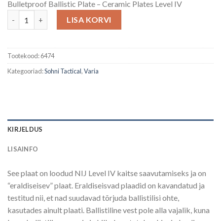
Bulletproof Ballistic Plate – Ceramic Plates Level IV
Level IV Stand Alone ballistiline plaat kogus
LISA KORVI
Tootekood:
6474
Kategooriad:
Sohni Tactical
,
Varia
KIRJELDUS
LISAINFO
See plaat on loodud NIJ Level IV kaitse saavutamiseks ja on
“eraldiseisev” plaat. Eraldiseisvad plaadid on kavandatud ja
testitud nii, et nad suudavad tõrjuda ballistilisi ohte,
kasutades ainult plaati. Ballistiline vest pole alla vajalik, kuna