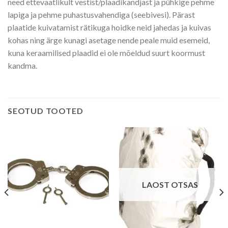
need ettevaatlikult vestist/plaadikandjast ja pühkige pehme
lapiga ja pehme puhastusvahendiga (seebivesi). Pärast
plaatide kuivatamist rätikuga hoidke neid jahedas ja kuivas
kohas ning ärge kunagi asetage nende peale muid esemeid,
kuna keraamilised plaadid ei ole mõeldud suurt koormust
kandma.
SEOTUD TOOTED
LAOST OTSAS