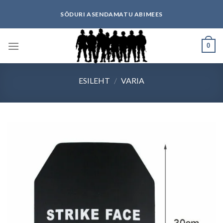
Skip
SÕDURI ASENDAMATU ABIMEES
to
content
0
ESILEHT
/
VARIA