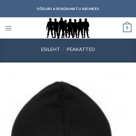
Skip
SÕDURI ASENDAMATU ABIMEES
to
content
0
ESILEHT
/
PEAKATTED