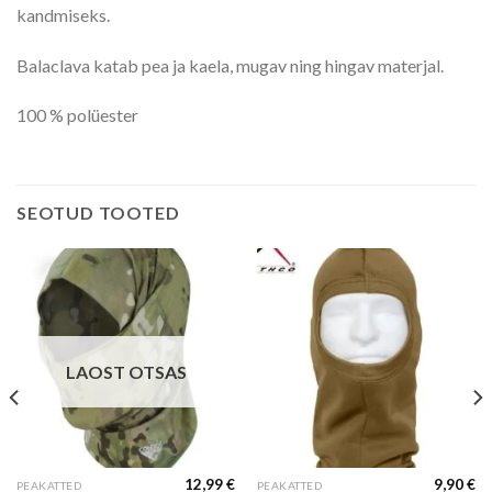
kandmiseks.
Balaclava katab pea ja kaela, mugav ning hingav materjal.
100 % polüester
SEOTUD TOOTED
LAOST OTSAS
12,99
€
9,90
€
PEAKATTED
PEAKATTED