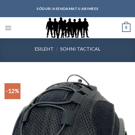
Skip
SÕDURI ASENDAMATU ABIMEES
to
content
0
ESILEHT
/
SOHNI TACTICAL
-12%