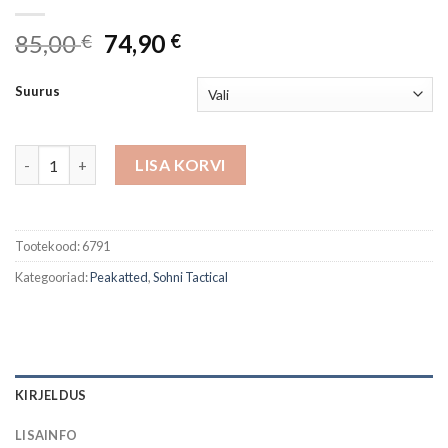
Algne
Current
85,00
74,90
€
€
hind
price
oli:
is:
Suurus
85,00 €.
74,90 €.
Kiivrikate Agilite Black kogus
LISA KORVI
Tootekood:
6791
Kategooriad:
Peakatted
,
Sohni Tactical
KIRJELDUS
LISAINFO