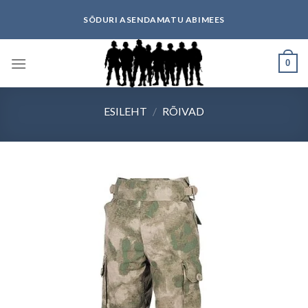
Skip
SÕDURI ASENDAMATU ABIMEES
to
content
0
ESILEHT
/
RÕIVAD