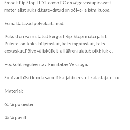
Smock Rip Stop HDT-camo FG on väga vastupidavast
materjalist püksid,tugevdatud on põlve-ja istmikuosa.
Eemaldatavad põlvekaitsmed.
Püksid on valmistatud kergest Rip-Stopi materjalist.
Pükstel on kaks küljetaskut, kaks tagataskut, kaks
eestaskut.Põlve välisküljelt all ääreni ulatub pikk lukk .
Vöökoht reguleeritav, kinnitatav Velcroga.
Sobivad hästi kanda samuti ka jahimeestel, kalastajatel jne.
Materjal:
65 % polüester
35 % puvill