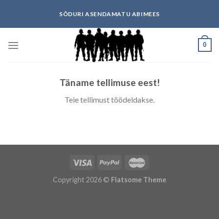
Skip
SÕDURI ASENDAMATU ABIMEES
to
content
0
Täname tellimuse eest!
Teie tellimust töödeldakse.
Copyright 2026 ©
Flatsome Theme